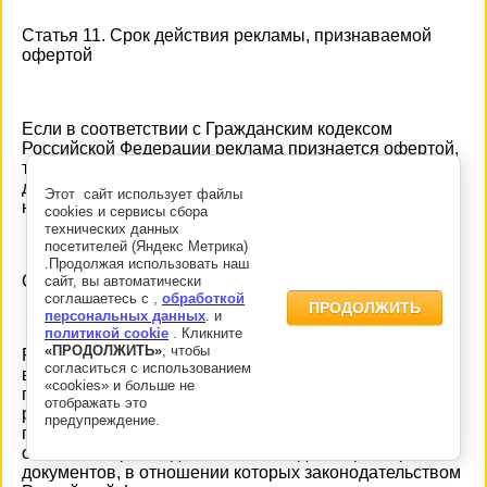
Статья 11. Срок действия рекламы, признаваемой
офертой
Если в соответствии с Гражданским кодексом
Российской Федерации реклама признается офертой,
такая оферта действует в течение двух месяцев со
дня распространения рекламы при условии, что в ней
Этот сайт использует файлы
не указан иной срок.
cookies и сервисы сбора
технических данных
посетителей (Яндекс Метрика)
.Продолжая использовать наш
Статья 12. Сроки хранения рекламных материалов
сайт, вы автоматически
соглашаетесь с ,
обработкой
ПРОДОЛЖИТЬ
персональных данных
. и
политикой cookie
. Кликните
«ПРОДОЛЖИТЬ»
, чтобы
Рекламные материалы или их копии, в том числе все
согласиться с использованием
вносимые в них изменения, а также договоры на
«cookies» и больше не
производство, размещение и распространение
отображать это
рекламы должны храниться в течение года со дня
предупреждение.
последнего распространения рекламы или со дня
окончания сроков действия таких договоров, кроме
документов, в отношении которых законодательством